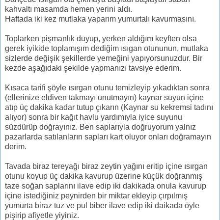
kahvaltı masamda hemen yerini aldı.
Haftada iki kez mutlaka yaparım yumurtalı kavurmasını.
Toplarken pişmanlık duyup, yerken aldığım keyften olsa
gerek iyikide toplamışım dediğim ısıgan otununun, mutlaka
sizlerde değişik şekillerde yemeğini yapıyorsunuzdur. Bir
kezde aşağıdaki şekilde yapmanızı tavsiye ederim.
Kısaca tarifi şöyle ısırgan otunu temizleyip yıkadıktan sonra
(ellerinize eldiven takmayı unutmayın) kaynar suyun içine
atıp üç dakika kadar tutup çıkarın (Kaynar su kekremsi tadını
alıyor) sonra bir kağıt havlu yardımıyla iyice suyunu
süzdürüp doğrayınız. Ben saplarıyla doğruyorum yalnız
pazarlarda satılanların sapları kart oluyor onları doğramayın
derim.
Tavada biraz tereyağı biraz zeytin yağını eritip içine ısırgan
otunu koyup üç dakika kavurup üzerine küçük doğranmış
taze soğan saplarını ilave edip iki dakikada onula kavurup
içine istediğiniz peynirden bir miktar ekleyip çırpılmış
yumurta biraz tuz ve pul biber ilave edip iki daikada öyle
pişirip afiyetle yiyiniz.