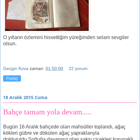
O yılların özlemini hissettiğim yüreğimden selam sevgiler
olsun.
Gezgin Kova
zaman:
01:50:00
22 yorum:
Paylaş
18 Aralık 2015 Cuma
Bahçe tamam yola devam.....
Bugün 16 Aralık bahçede olan mahsüller toplandı, ağaç
kökleri gübre ve dökülen ağaç yapraklarıyla
dolduruldu.Soğuğa dayanısız olan saksı çiçekleri korunaklı