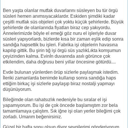
Ben yaşta olanlar mutfak duvarlarını süsleyen bu tür örgü
süsleri hemen anımsıyacaklardır. Eskiden şimdiki kadar
çeşitli mutfak süs objeleri çok yoktu küçük şehirlerde. Büyük
şehirlerde de olanlarında fiyatları biraz cep yakıyordu.
Annelerimizde böyle el emeği göz nuru el işleriyle duvar
süsleri yapıyorlardı, bizlerde kısa bir zaman eşlik edip sonra
sandığa hapsettik bu işleri. Fabrika işi objelerin havasına
kapılıp gittik. Bu şirin tığ işi örgü süs yazlıkLıkta komşumun
çeyizinden kalma. Evinİn duvarında asılı görünce çok
etkilendim, daha doğrusu beni yıllar öncesine götürdü....
Evde bulunan yünlerden örüp sizlerle paylaşmak istedim.
İleriki zamanlarda benimde kullanıp sonra sandığa haps
ettiğim birkaç işi sizlerle paylaşıp biraz nostalji yapmayı
düşünüyorum.
Bileğimde olan rahatsızlık nedeniyle bu sıralar el işi
yapamıyorum. Bu işi de çok öncede başlamıştım zor bela
tamamlamaya çalıştım. Sık iğne işi olan yerler bileğimi çok
zorladı. Umarım beğenirsiniz.
Güzel bir hafta sonu olsun diyor sevgilerimi gönderiyorum.