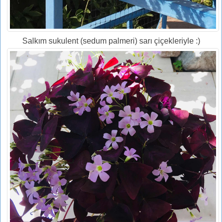
Salkım sukulent (sedum palmeri) sarı çiçekleriyle :)