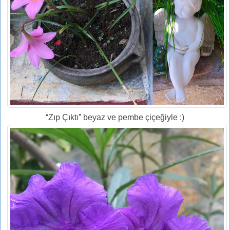
“Zıp Çıktı” beyaz ve pembe çiçeğiyle :)