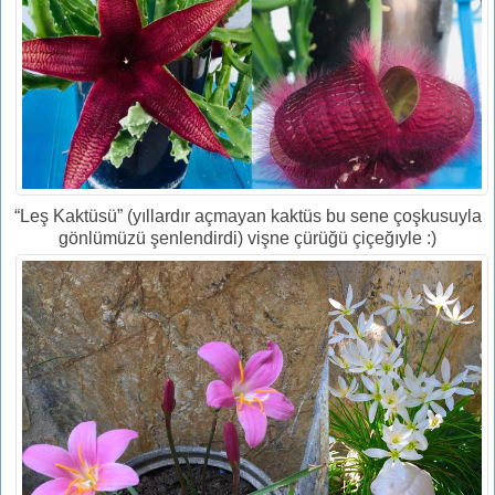
“Leş Kaktüsü” (yıllardır açmayan kaktüs bu sene çoşkusuyla
gönlümüzü şenlendirdi) vişne çürüğü çiçeğıyle :)