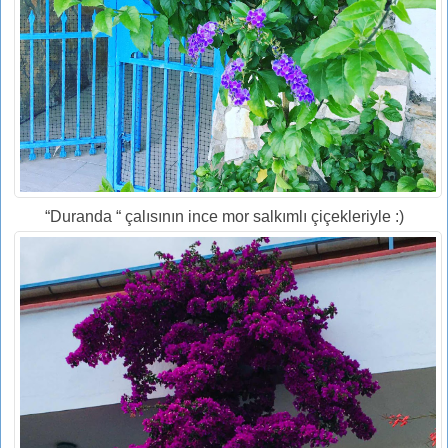
“Duranda “ çalısının ince mor salkımlı çiçekleriyle :)