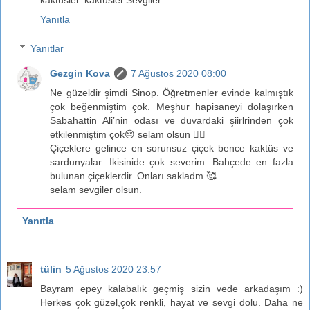
kaktüsler. kaktüsler.Sevgiler.
Yanıtla
Yanıtlar
Gezgin Kova
7 Ağustos 2020 08:00
Ne güzeldir şimdi Sinop. Öğretmenler evinde kalmıştık
çok beğenmiştim çok. Meşhur hapisaneyi dolaşırken
Sabahattin Ali’nin odası ve duvardaki şiirlrinden çok
etkilenmiştim çok😔 selam olsun 🙋‍♀️
Çiçeklere gelince en sorunsuz çiçek bence kaktüs ve
sardunyalar. Ikisinide çok severim. Bahçede en fazla
bulunan çiçeklerdir. Onları sakladm 🥰
selam sevgiler olsun.
Yanıtla
tülin
5 Ağustos 2020 23:57
Bayram epey kalabalık geçmiş sizin vede arkadaşım :)
Herkes çok güzel,çok renkli, hayat ve sevgi dolu. Daha ne