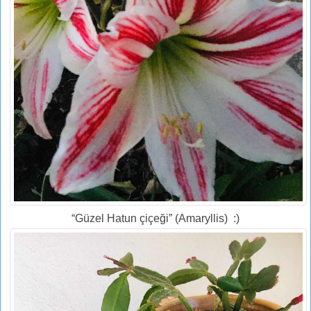
“Güzel Hatun çiçeği” (Amaryllis) :)