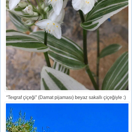
“Teıgraf çiçeği” (Damat pijaması) beyaz sakallı çiçeğiyle :)