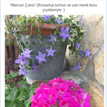
“Mercan Çalısı” (Russelıa) kırmızı ve sarı minik boru
çiçekleriyle :)