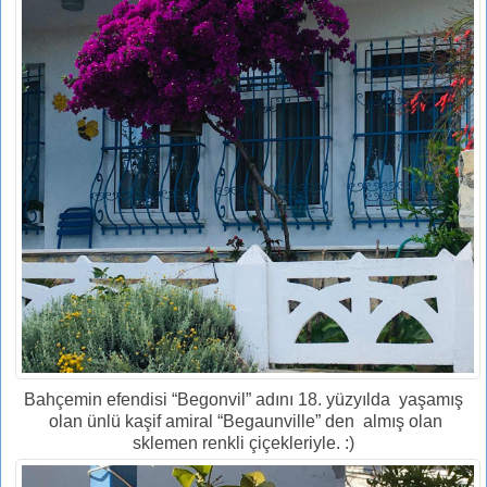
Bahçemin efendisi “Begonvil” adını 18. yüzyılda yaşamış
olan ünlü kaşif amiral “Begaunville” den almış olan
sklemen renkli çiçekleriyle. :)