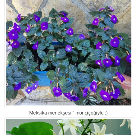
“Meksika menekşesi “ mor çiçeğiyle :)