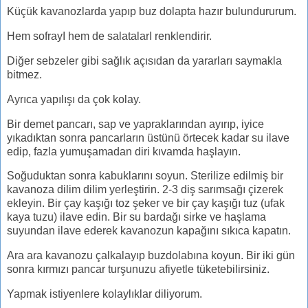
Küçük kavanozlarda yapıp buz dolapta hazır bulundururum.
Hem sofrayI hem de salatalarI renklendirir.
Diğer sebzeler gibi sağlık açısıdan da yararları saymakla
bitmez.
Ayrıca yapılışı da çok kolay.
Bir demet pancarı, sap ve yapraklarından ayırıp, iyice
yıkadıktan sonra pancarların üstünü örtecek kadar su ilave
edip, fazla yumuşamadan diri kıvamda haşlayın.
Soğuduktan sonra kabuklarını soyun. Sterilize edilmiş bir
kavanoza dilim dilim yerleştirin. 2-3 diş sarımsağı çizerek
ekleyin. Bir çay kaşığı toz şeker ve bir çay kaşığı tuz (ufak
kaya tuzu) ilave edin. Bir su bardağı sirke ve haşlama
suyundan ilave ederek kavanozun kapağını sıkıca kapatın.
Ara ara kavanozu çalkalayıp buzdolabına koyun. Bir iki gün
sonra kırmızı pancar turşunuzu afiyetle tüketebilirsiniz.
Yapmak istiyenlere kolaylıklar diliyorum.