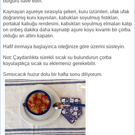
bulguru ilave edin.
Kaynayan aşureye sırasıyla şekeri, kuru üzümleri, ufak ufak
doğranmış kuru kayısıları, kabukları soyulmuş fıstıkları,
portakal kabuğu rendesini, kabukları soyulmuş elmaları katıp
on onbeş dakika daha kaynatıp aşure koyu kıvamlı bir çorba
olduğu an altını kapatın.
Hafif ılınmaya başlayınca isteğinize göre üzerini süsleyin.
Not: Çaydanlıkta sürekli sıcak su bulundurun çorba
koyulaştıkça sıcak su eklemeniz gerekebilir.
Sımsıcacık huzur dolu bir hafta sonu diliyorum.