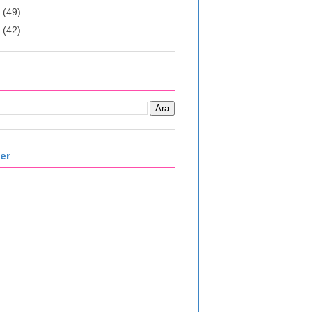
5
(49)
4
(42)
ler