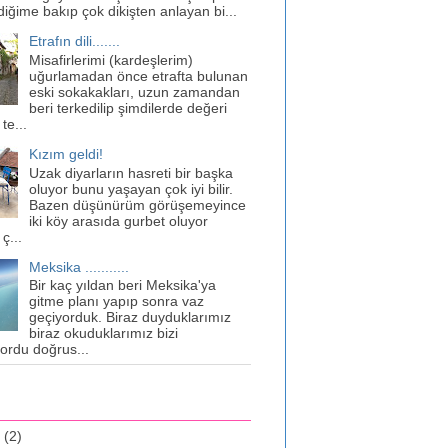
diğime bakıp çok dikişten anlayan bi...
Etrafın dili.......
Misafirlerimi (kardeşlerim)
uğurlamadan önce etrafta bulunan
eski sokakakları, uzun zamandan
beri terkedilip şimdilerde değeri
te...
Kızım geldi!
Uzak diyarların hasreti bir başka
oluyor bunu yaşayan çok iyi bilir.
Bazen düşünürüm görüşemeyince
iki köy arasıda gurbet oluyor
 ç...
Meksika ...........
Bir kaç yıldan beri Meksika'ya
gitme planı yapıp sonra vaz
geçiyorduk. Biraz duyduklarımız
biraz okuduklarımız bizi
ordu doğrus...
1
(2)