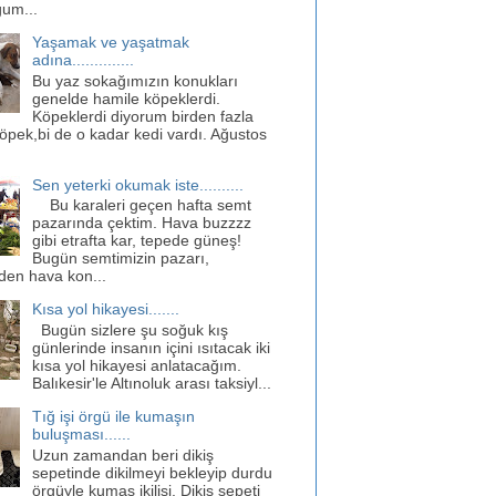
ğum...
Yaşamak ve yaşatmak
adına..............
Bu yaz sokağımızın konukları
genelde hamile köpeklerdi.
Köpeklerdi diyorum birden fazla
öpek,bi de o kadar kedi vardı. Ağustos
Sen yeterki okumak iste..........
Bu karaleri geçen hafta semt
pazarında çektim. Hava buzzzz
gibi etrafta kar, tepede güneş!
Bugün semtimizin pazarı,
den hava kon...
Kısa yol hikayesi.......
Bugün sizlere şu soğuk kış
günlerinde insanın içini ısıtacak iki
kısa yol hikayesi anlatacağım.
Balıkesir'le Altınoluk arası taksiyl...
Tığ işi örgü ile kumaşın
buluşması......
Uzun zamandan beri dikiş
sepetinde dikilmeyi bekleyip durdu
örgüyle kumaş ikilisi. Dikiş sepeti