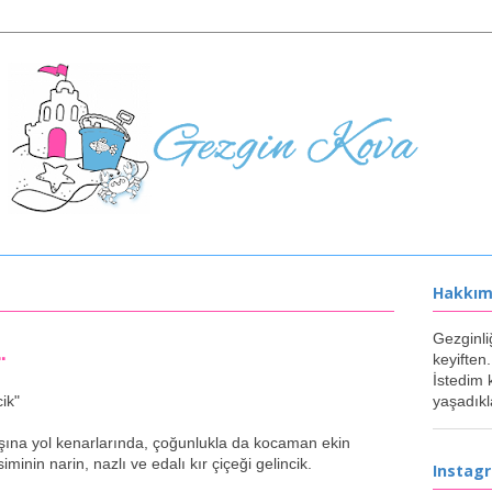
Hakkı
.
Gezginli
keyiften.
İstedim 
cik"
yaşadıkl
ına yol kenarlarında, çoğunlukla da kocaman ekin
inin narin, nazlı ve edalı kır çiçeği gelincik.
Instag