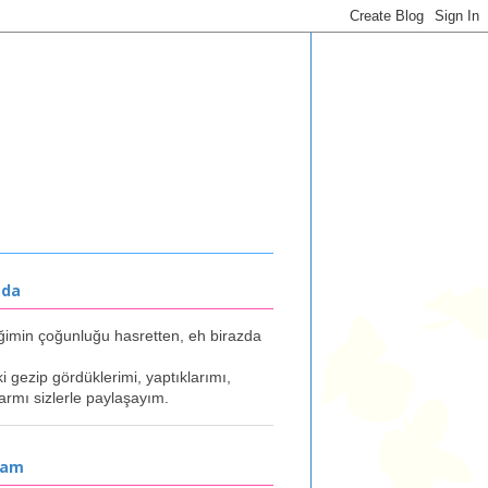
mda
ğimin çoğunluğu hasretten, eh birazda
ki gezip gördüklerimi, yaptıklarımı,
armı sizlerle paylaşayım.
ram