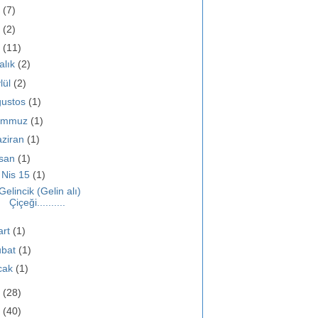
0
(7)
9
(2)
8
(11)
alık
(2)
lül
(2)
ğustos
(1)
emmuz
(1)
ziran
(1)
isan
(1)
▼
Nis 15
(1)
Gelincik (Gelin alı)
Çiçeği..........
art
(1)
ubat
(1)
cak
(1)
7
(28)
6
(40)