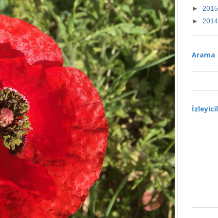
►
201
►
201
Arama
İzleyici