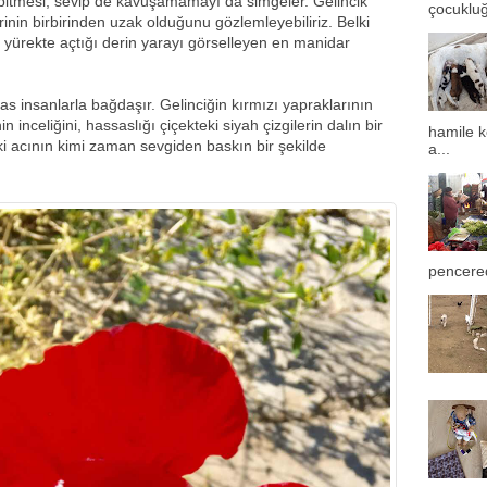
rla bitmesi, sevip de kavuşamamayı da simgeler. Gelincik
çocuklu
irinin birbirinden uzak olduğunu gözlemleyebiliriz. Belki
ürekte açtığı derin yarayı görselleyen en manidar
as insanlarla bağdaşır. Gelinciğin kırmızı yapraklarının
n inceliğini, hassaslığı çiçekteki
siyah çizgilerin dalın bir
hamile k
ki acının kimi zaman sevgiden baskın bir şekilde
a...
pencere