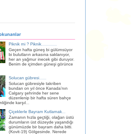
 okunanlar
Piknik mi ? Piknik.............
Geçen hafta güneş bi gülümsüyor
bi bulutların arkasına saklanıyor,
her an yağmur inecek gibi duruyor.
Benim de içimden güneşi görünce
Solucan gübresi......
Solucan gübresiyle takriben
bundan on yıl önce Kanada’nın
Calgary şehrinde her sene
düzenlenip bir hafta süren bahçe
liğinde karşıl...
Çiçeklerle Bayram Kutlamak...
Zamanın hızla geçtiği, olağan üstü
durumların üst düzeyde yaşandığı
günümüzde bir bayram daha bitti.
(Kovit-19) Gölgesinde. Nerede