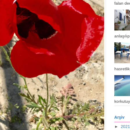
falan de
anlaşılıp 
hasretlik
korkutuy
Arşiv
►
202