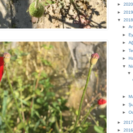
►
202
►
201
▼
201
►
Ar
►
Ey
►
A
►
T
►
Ha
▼
N
►
M
►
Ş
►
O
►
201
►
201