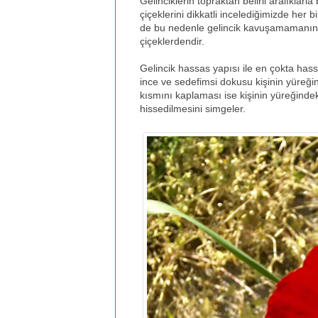
Gelinciklerin topraktan belirli aralıkla
çiçeklerini dikkatli incelediğimizde her b
de bu nedenle gelincik kavuşamamanın y
çiçeklerdendir.
Gelincik hassas yapısı ile en çokta hass
ince ve sedefimsi dokusu kişinin yüreğini
kısmını kaplaması ise kişinin yüreğinde
hissedilmesini simgeler.