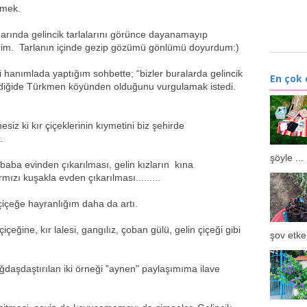
emek.
narında gelincik tarlalarını görünce dayanamayıp
eldim. Tarlanın içinde gezip gözümü gönlümü doyurdum:)
 hanımlada yaptığım sohbette; “bizler buralarda gelincik
En çok
 dediğide Türkmen köyünden olduğunu vurgulamak istedi.
iz ki kır çiçeklerinin kıymetini biz şehirde
.
şöyle ...
 baba evinden çıkarılması, gelin kızların kına
mızı kuşakla evden çıkarılması.........
içeğe hayranlığım daha da artı.
içeğine, kır lalesi, gangılız, çoban gülü, gelin çiçeği gibi
şov etken
ğdaşdaştırılan iki örneği "aynen" paylaşımıma ilave