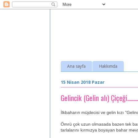
Ana sayfa
Hakkımda
15 Nisan 2018 Pazar
Gelincik (Gelin alı) Çiçeği.........
İlkbaharın müjdecisi ve gelin kızı "Gelin
Ömrü çok uzun olmasada bazen tek baş
tarlalarını kırmızya boyayan bahar mevsim