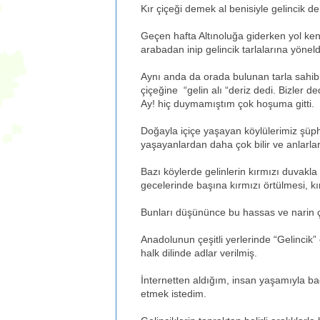
Kır çiçeği demek al benisiyle gelincik d
Geçen hafta Altınoluğa giderken yol ke
arabadan inip gelincik tarlalarına yön
Aynı anda da orada bulunan tarla sahibi
çiçeğine “gelin alı “deriz dedi. Bizler
Ay! hiç duymamıştım çok hoşuma gitti.
Doğayla içiçe yaşayan köylülerimiz şüphes
yaşayanlardan daha çok bilir ve anlarlar
Bazı köylerde gelinlerin kırmızı duvakla
gecelerinde başına kırmızı örtülmesi, kır
Bunları düşününce bu hassas ve narin ç
Anadolunun çeşitli yerlerinde “Gelincik” ç
halk dilinde adlar verilmiş.
İnternetten aldığım, insan yaşamıyla ba
etmek istedim.