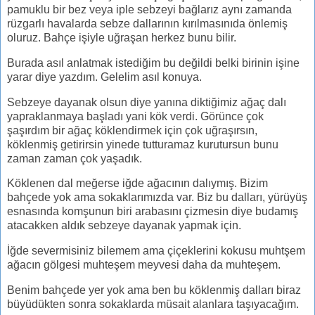
pamuklu bir bez veya iple sebzeyi bağlarız aynı zamanda
rüzgarlı havalarda sebze dallarının kırılmasınıda önlemiş
oluruz. Bahçe işiyle uğraşan herkez bunu bilir.
Burada asıl anlatmak istediğim bu değildi belki birinin işine
yarar diye yazdım. Gelelim asıl konuya.
Sebzeye dayanak olsun diye yanına diktiğimiz ağaç dalı
yapraklanmaya başladı yani kök verdi. Görünce çok
şaşırdım bir ağaç köklendirmek için çok uğraşırsın,
köklenmiş getirirsin yinede tutturamaz kurutursun bunu
zaman zaman çok yaşadık.
Köklenen dal meğerse iğde ağacının dalıymış. Bizim
bahçede yok ama sokaklarımızda var. Biz bu dalları, yürüyüş
esnasında komşunun biri arabasını çizmesin diye budamış
atacakken aldık sebzeye dayanak yapmak için.
İğde severmisiniz bilemem ama çiçeklerini kokusu muhtşem
ağacın gölgesi muhteşem meyvesi daha da muhteşem.
Benim bahçede yer yok ama ben bu köklenmiş dalları biraz
büyüdükten sonra sokaklarda müsait alanlara taşıyacağım.