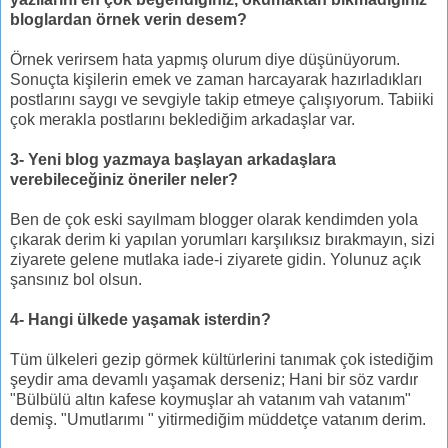
bloglardan örnek verin desem?
Örnek verirsem hata yapmış olurum diye düşünüyorum.
Sonuçta kişilerin emek ve zaman harcayarak hazırladıkları
postlarını saygı ve sevgiyle takip etmeye çalışıyorum. Tabiiki
çok merakla postlarını beklediğim arkadaşlar var.
3- Yeni blog yazmaya başlayan arkadaşlara
verebileceğiniz öneriler neler?
Ben de çok eski sayılmam blogger olarak kendimden yola
çıkarak derim ki yapılan yorumları karşılıksız bırakmayın, sizi
ziyarete gelene mutlaka iade-i ziyarete gidin. Yolunuz açık
şansınız bol olsun.
4- Hangi ülkede yaşamak isterdin?
Tüm ülkeleri gezip görmek kültürlerini tanımak çok istediğim
şeydir ama devamlı yaşamak derseniz; Hani bir söz vardır
"Bülbülü altın kafese koymuşlar ah vatanım vah vatanım"
demiş. "Umutlarımı " yitirmediğim müddetçe vatanım derim.