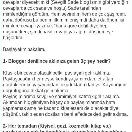
cevaplar diyecektim ki (Sevgili Sade blog ismin gibi verdiğin
cevaplarda çok sade ve hoştu) Sade tarafından
mimlendiğimi gördüm. Hem sevindim hem de çok şaşırdım,
daha doğrusu bu benim ilk mimlenişimdi daha da önemlisi
mimlere cevap "yazmak "bana göre değil diye hep
düşünürken, şimdi nasıl cevaplıyacağımı düşünmeye
başladım.
Başlayalım bakalım.
1- Blogger denilince aklınıza gelen üç şey nedir?
Klasik bir cevap olacak belki, paylaşım gelir aklıma.
Paylaşacağım her neyse kendi yaşamımdan, etraftan
gördüklerimin yaşamından, okuduklarımdan vs. Kaynağının
doğruluğuna dikkat gelir aklıma.
Paylaşımlarıma sevgi ve samimiyeti katmak gelir aklıma.
Aklımdan hiç gitmiyen birşey de paylaşımlarımda hata
yapmamak ama ne kadar dikkat etsem de olacaktır diye
düşünür, takip eden dostların beni affedecekleri gelir aklıma.
2- Her temadan (Kişisel, gezi, kozmetik, kitap vs.)
yazılarını en çok beğendiğiniz, okumaktan bıkmadığınız