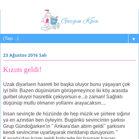
▼
23 Ağustos 2016 Salı
Kızım geldi!
Uzak diyarların hasreti bir başka oluyor bunu yaşayan çok
iyi bilir. Bazen düşünürüm görüşemeyince iki köy arasıda
gurbet oluyor hasretlik çekiyorsun e...o zaman! Sağlıklı
düşünüp mutlu olmanın yollarını arayacaksın....
İnsan sevinçte de hüzünde de hep müzik ve şiirlere sığınır
ya en azından ben öyleyim. Bugünkü sevincimin şarkısı
Grup Gündoğarken'in " Ankara'dan abim geldi" şarkısını
kendi sevincime uyarlayarak mırıldanıp duruyorum. "
Kanada'dan kızım geldi bahçede bir bayram havası........