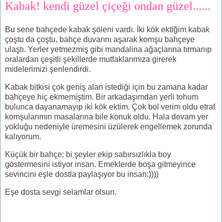
Kabak! kendi güzel çiçeği ondan güzel......
Bu sene bahçede kabak şöleni vardı. İki kök ektiğim kabak
çoştu da çoştu, bahçe duvarını aşarak komşu bahçeye
ulaştı. Yerler yetmezmiş gibi mandalina ağaçlarına tırmanıp
oralardan çeşitli şekillerde mutfaklarımıza girerek
midelerimizi şenlendirdi.
Kabak bitkisi çok geniş alan istediği için bu zamana kadar
bahçeye hiç ekmemiştim. Bir arkadaşımdan yerli tohum
bulunca dayanamayıp iki kök ektim. Çok bol verim oldu etraf
komşularımın masalarına bile konuk oldu. Hala devam yer
yokluğu nedeniyle üremesini üzülerek engellemek zorunda
kalıyorum.
Küçük bir bahçe; bi şeyler ekip sabırsızlıkla boy
göstermesini istiyor insan. Emeklerde boşa gitmeyince
sevincini eşle dostla paylaşıyor bu insan:))))
Eşe dosta sevgi selamlar olsun.