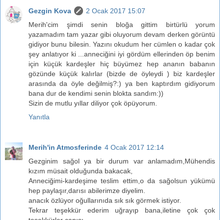
Gezgin Kova
2 Ocak 2017 15:07
Merih'cim şimdi senin bloğa gittim birtürlü yorum
yazamadım tam yazar gibi oluyorum devam derken görüntü
gidiyor bunu bilesin. Yazını okudum her cümlen o kadar çok
şey anlatıyor ki ...anneciğini iyi gördüm ellerinden öp benim
için küçük kardeşler hiç büyümez hep ananın babanın
gözünde küçük kalırlar (bizde de öyleydi ) biz kardeşler
arasında da öyle değilmiş?:) ya ben kaptırdım gidiyorum
bana dur de kendimi senin blokta sandım:))
Sizin de mutlu yıllar diliyor çok öpüyorum.
Yanıtla
Merih'in Atmosferinde
4 Ocak 2017 12:14
Gezginim sağol ya bir durum var anlamadım,Mühendis
kızım müsait olduğunda bakacak,
Anneciğimi-kardeşime teslim ettim,o da sağolsun yükümü
hep paylaşır,darısı abilerimze diyelim.
anacık özlüyor oğullarınıda sık sık görmek istiyor.
Tekrar teşekkür ederim uğrayıp bana,iletine çok çok
teşekkürler canısı.