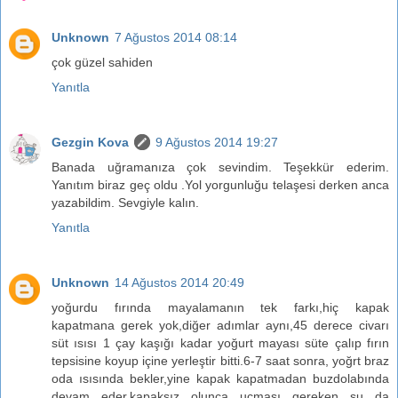
Unknown
7 Ağustos 2014 08:14
çok güzel sahiden
Yanıtla
Gezgin Kova
9 Ağustos 2014 19:27
Banada uğramanıza çok sevindim. Teşekkür ederim.
Yanıtım biraz geç oldu .Yol yorgunluğu telaşesi derken anca
yazabildim. Sevgiyle kalın.
Yanıtla
Unknown
14 Ağustos 2014 20:49
yoğurdu fırında mayalamanın tek farkı,hiç kapak
kapatmana gerek yok,diğer adımlar aynı,45 derece civarı
süt ısısı 1 çay kaşığı kadar yoğurt mayası süte çalıp fırın
tepsisine koyup içine yerleştir bitti.6-7 saat sonra, yoğrt braz
oda ısısında bekler,yine kapak kapatmadan buzdolabında
devam eder,kapaksız olunca uçması gereken su da