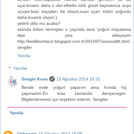
uçar,kıvamı daha ii olur.elbette sütü güzel kaynatınca suyu
uçuyor,bazı kayıpları da oluyor,suyu uçan sütün yoğurdu
daha kıvamlı oluyor:)
yeterli oldu mu acaba?
aslında linkini vermiştim o yayında ama 'yoğurt mayalama
diye yine ekleyeyim
http://kedilievintarzi.blogspot.com.tr/2014/07/ssssssitttt.html
sevgiler
Yanıtla
Yanıtlar
Gezgin Kova
15 Ağustos 2014 16:31
Bende evde yoğurt yaparım ama fırında hiç
yapmadım.En kısa zamanda deniyecegim.
Bilgilendirmeniz için teşekkür ederim. Sevgiler.
Yanıtla
Unknown
15 Ağustos 2014 15:09