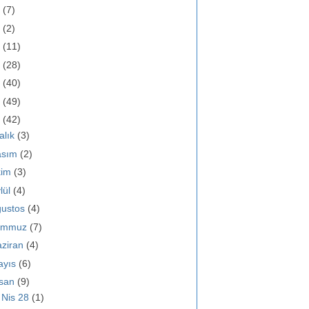
0
(7)
9
(2)
8
(11)
7
(28)
6
(40)
5
(49)
4
(42)
alık
(3)
asım
(2)
kim
(3)
lül
(4)
ğustos
(4)
emmuz
(7)
ziran
(4)
ayıs
(6)
isan
(9)
►
Nis 28
(1)