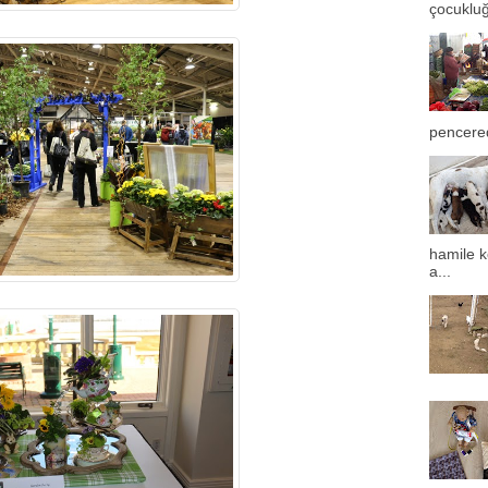
çocuklu
pencere
hamile k
a...