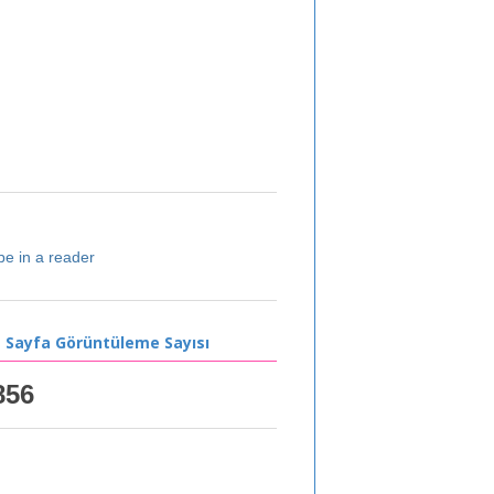
be in a reader
 Sayfa Görüntüleme Sayısı
856