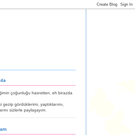
mda
ğimin çoğunluğu hasretten, eh birazda
ki gezip gördüklerimi, yaptıklarımı,
armı sizlerle paylaşayım.
ram