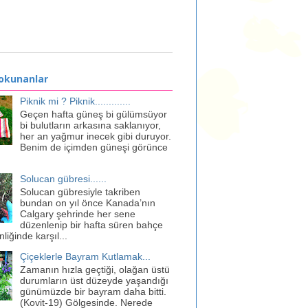
 okunanlar
Piknik mi ? Piknik.............
Geçen hafta güneş bi gülümsüyor
bi bulutların arkasına saklanıyor,
her an yağmur inecek gibi duruyor.
Benim de içimden güneşi görünce
Solucan gübresi......
Solucan gübresiyle takriben
bundan on yıl önce Kanada’nın
Calgary şehrinde her sene
düzenlenip bir hafta süren bahçe
liğinde karşıl...
Çiçeklerle Bayram Kutlamak...
Zamanın hızla geçtiği, olağan üstü
durumların üst düzeyde yaşandığı
günümüzde bir bayram daha bitti.
(Kovit-19) Gölgesinde. Nerede