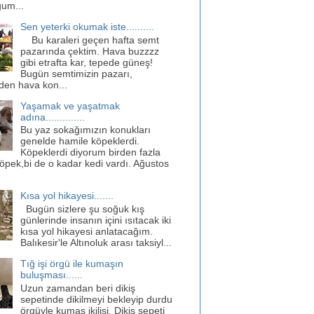
ğum...
Sen yeterki okumak iste..........
Bu karaleri geçen hafta semt
pazarında çektim. Hava buzzzz
gibi etrafta kar, tepede güneş!
Bugün semtimizin pazarı,
den hava kon...
Yaşamak ve yaşatmak
adına..............
Bu yaz sokağımızın konukları
genelde hamile köpeklerdi.
Köpeklerdi diyorum birden fazla
öpek,bi de o kadar kedi vardı. Ağustos
Kısa yol hikayesi.......
Bugün sizlere şu soğuk kış
günlerinde insanın içini ısıtacak iki
kısa yol hikayesi anlatacağım.
Balıkesir'le Altınoluk arası taksiyl...
Tığ işi örgü ile kumaşın
buluşması......
Uzun zamandan beri dikiş
sepetinde dikilmeyi bekleyip durdu
örgüyle kumaş ikilisi. Dikiş sepeti