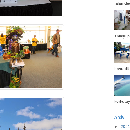
falan de
anlaşılıp 
hasretlik
korkutuy
Arşiv
►
202