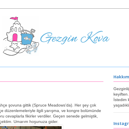
Hakkı
Gezginli
keyiften.
İstedim 
hçe şovuna gittik (Spruce Meadows'da). Her şey çok
yaşadıkl
hçe düzenlemeleriyle ilgili yarışma, ve kongre bolümünde
u cevaplarla fikirler verdiler. Geçen senede gelmiştik,
 çektim. Umarım hoşunuza gider.
Instag