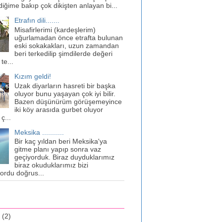
diğime bakıp çok dikişten anlayan bi...
Etrafın dili.......
Misafirlerimi (kardeşlerim)
uğurlamadan önce etrafta bulunan
eski sokakakları, uzun zamandan
beri terkedilip şimdilerde değeri
te...
Kızım geldi!
Uzak diyarların hasreti bir başka
oluyor bunu yaşayan çok iyi bilir.
Bazen düşünürüm görüşemeyince
iki köy arasıda gurbet oluyor
 ç...
Meksika ...........
Bir kaç yıldan beri Meksika'ya
gitme planı yapıp sonra vaz
geçiyorduk. Biraz duyduklarımız
biraz okuduklarımız bizi
ordu doğrus...
1
(2)