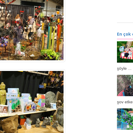
En çok
şöyle ...
şov etken